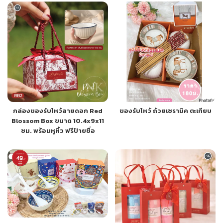
กล่องของรับไหว้ลายดอก Red
ของรับไหว้ ถ้วยเซรามิค ตะเกียบ
Blossom Box ขนาด 10.4x9x11
ซม. พร้อมหูหิ้ว ฟรีป้ายชื่อ