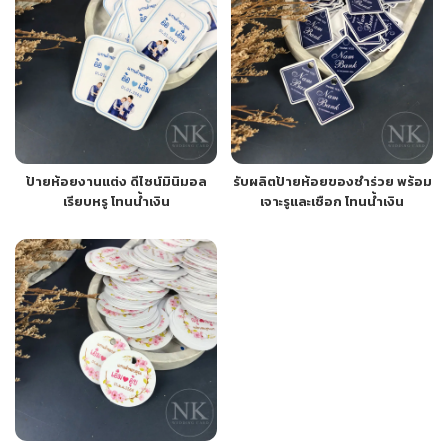
ป้ายห้อยงานแต่ง ดีไซน์มินิมอล
รับผลิตป้ายห้อยของชำร่วย พร้อม
เรียบหรู โทนน้ำเงิน
เจาะรูและเชือก โทนน้ำเงิน