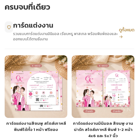
ครบจบที่เดียว
+
รับพิมพ์หน้าซอง
Wax Seal Sticker | สติกเกอร์ตราครั่งปิดซอง
การ์ดแต่งงาน
ดูทั้งหมด
รวมแบบการ์ดแต่งงานมินิมอล เรียบหรู พาสเทล พร้อมพิมพ์ซองและ
→
การ์ดแต่งงานออนไลน์
ออกแบบได้ตามธีมงาน
รีวิว
เกี่ยวกับเรา
บทความ
การ์ดแต่งงานสีชมพู สไตล์เกาหลี
การ์ดแต่งงานมินิมอล สีชมพู งาน
พิมพ์ได้ทั้ง 1 หน้า ฟรีซอง
น่ารัก สไตล์เกาหลี พิมพ์ 1-2 หน้า
4x6 และ 5x7 นิ้ว