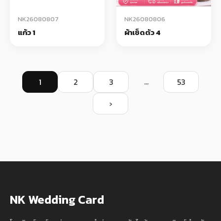
NK26080807
NK26080806
แก้ว 1
ผ้าเช็ดตัว 4
...
1
2
3
53
›
NK Wedding Card