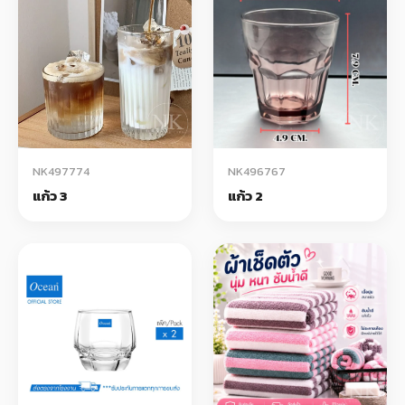
NK497774
NK496767
แก้ว 3
แก้ว 2