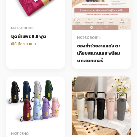
NK26080815
ชุดผ้าแพร 5.5 ฟุต
NK26080814
มีให้เลือก 9 แบบ
ของชำร่วยงานแต่ง ตะ
เกียบสแตนเลส พร้อม
ติดสติกเกอร์
NK512540