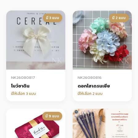
+
รับพิมพ์หน้าซอง
มี 3 แบบ
มี 2 แบบ
Wax Seal Sticker | สติกเกอร์ตราครั่งปิดซอง
การ์ดแต่งงานออนไลน์
รีวิว
เกี่ยวกับเรา
NK26080817
NK26080816
บทความ
โบว์ซาติน
ดอกไฮเดรนเยีย
มีให้เลือก 3 แบบ
มีให้เลือก 2 แบบ
มี 9 แบบ