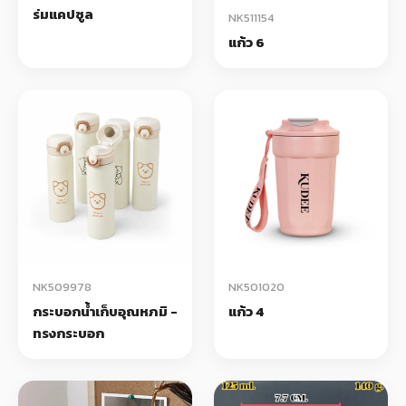
ร่มแคปซูล
NK511154
แก้ว 6
NK509978
NK501020
กระบอกน้ำเก็บอุณหภมิ -
แก้ว 4
ทรงกระบอก