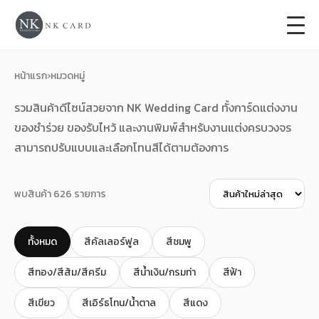
+
การ์ดแต่งงาน
หน้าแรก
›
หมวดหมู่
+
ของชำร่วยงานแต่ง
รวมสินค้าดีไซน์สวยจาก NK Wedding Card ทั้งการ์ดแต่งงาน
ของชำร่วย ของรับไหว้ และงานพิมพ์สำหรับงานแต่งครบวงจร
+
ของรับไหว้
สามารถปรับแบบและเลือกโทนสีได้ตามต้องการ
+
ป้ายของชำร่วยงานแต่ง
พบสินค้า 626 รายการ
การ์ดงานบวช
ทั้งหมด
สีคัลเลอร์ฟูล
สีชมพู
การ์ดขึ้นบ้านใหม่
สีทอง/สีส้ม/สีครีม
สีน้ำเงิน/กรมท่า
สีฟ้า
ซองเปล่า
สีเขียว
สีเอิร์ธโทน/น้ำตาล
สีแดง