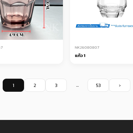
67
NK26080807
แก้ว 1
...
1
2
3
53
›