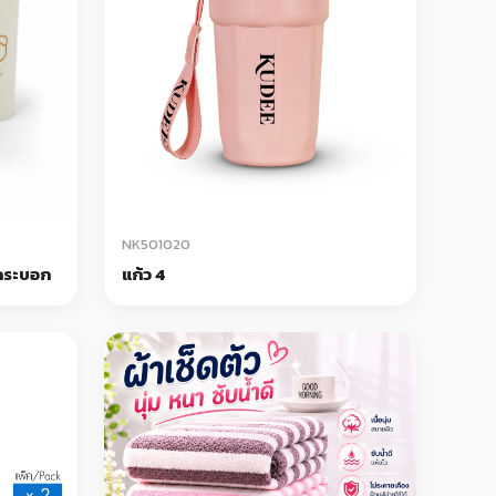
NK501020
งกระบอก
แก้ว 4