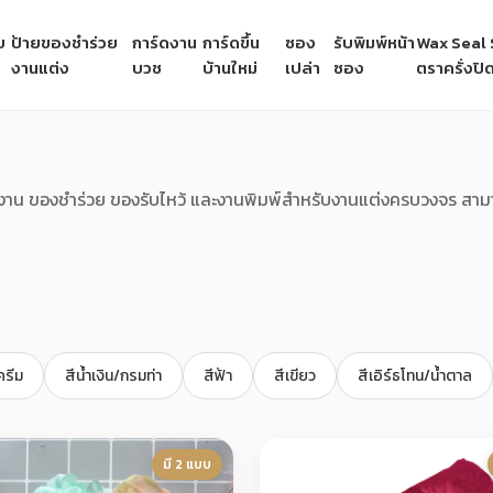
บ
ป้ายของชำร่วย
การ์ดงาน
การ์ดขึ้น
ซอง
รับพิมพ์หน้า
Wax Seal S
งานแต่ง
บวช
บ้านใหม่
เปล่า
ซอง
ตราครั่งป
งงาน ของชำร่วย ของรับไหว้ และงานพิมพ์สำหรับงานแต่งครบวงจร สาม
ครีม
สีน้ำเงิน/กรมท่า
สีฟ้า
สีเขียว
สีเอิร์ธโทน/น้ำตาล
มี 2 แบบ