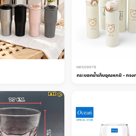
NK509978
กระบอกน้ำเก็บอุณหภมิ - ทร