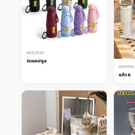
NK512540
ร่มแคปซูล
NK511154
แก้ว 6