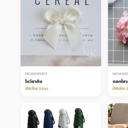
NK26080817
NK2608
โบว์ซาติน
ดอกไฮเ
มีให้เลือก 3 แบบ
มีให้เลือก