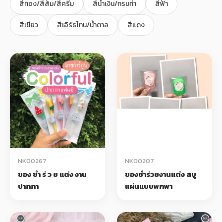
สีทอง/สีส้ม/สีครีม
สีน้ำเงิน/กรมท่า
สีฟ้า
+
รับพิมพ์หน้าซอง
สีเขียว
สีเอิร์ธโทน/น้ำตาล
สีแดง
Wax Seal Sticker | สติกเกอร์ตราครั่งปิดซอง
การ์ดแต่งงานออนไลน์
รีวิว
เกี่ยวกับเรา
บทความ
NK00267
NK00207
ของ ชํา ร่ ว ย แต่ง งาน
ของชำร่วยงานแต่ง สบู
ปากกา
แผ่นแบบพกพา