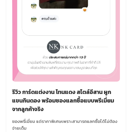
ทุกๆงานคือ งานสำคัญของเราคะ
ลูกค้าสั่ง
การ์ดแต่งงานผูกแขนกินดอง พร้อมซอง โทน
ฟ้า สไตล์อีสาน
รีวิวจากลูกค้าจริง : ได้รับแล้วนะคะ สวยตรงปก
ขอบพระคุณลูกค้ามากๆนะคะ