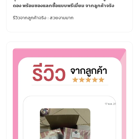
รีวิว การ์ดแต่งงาน โทนชมพู สไตล์อีสาน ผูก
แขนกินดอง จากลูกค้าจริง
ลูกค้าสั่ง
การ์ดแต่งงาน โทนชมพู สไตล์อีสาน ผูกแขนกิน
ดอง
รีวิวจากลูกค้าจริง : สวยมากคะ
ขอบพระคุณลูกค้ามากๆนะคะ