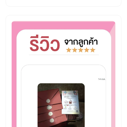
รีวิว การ์ดแต่งงานผูกแขนกินดอง พร้อมซอง
โทนฟ้า สไตล์อีสาน จากลูกค้าจริง