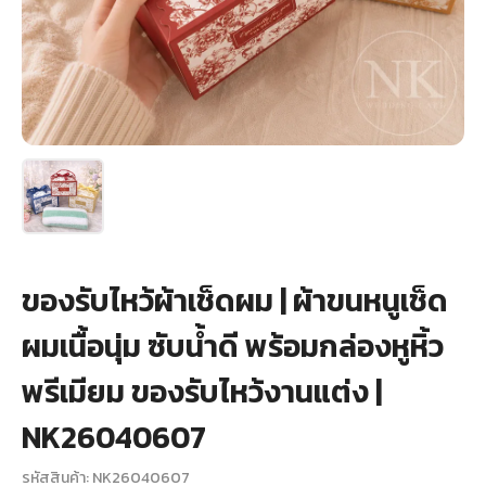
+
รับพิมพ์หน้าซอง
Wax Seal Sticker | สติกเกอร์ตราครั่งปิดซอง
การ์ดแต่งงานออนไลน์
รีวิว
เกี่ยวกับเรา
ของรับไหว้ผ้าเช็ดผม | ผ้าขนหนูเช็ด
บทความ
ผมเนื้อนุ่ม ซับน้ำดี พร้อมกล่องหูหิ้ว
พรีเมียม ของรับไหว้งานแต่ง |
NK26040607
รหัสสินค้า: NK26040607