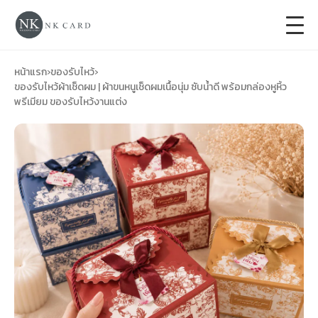
+
การ์ดแต่งงาน
หน้าแรก
›
ของรับไหว้
›
ของรับไหว้ผ้าเช็ดผม | ผ้าขนหนูเช็ดผมเนื้อนุ่ม ซับน้ำดี พร้อมกล่องหูหิ้ว
พรีเมียม ของรับไหว้งานแต่ง
+
ของชำร่วยงานแต่ง
+
ของรับไหว้
+
ป้ายของชำร่วยงานแต่ง
การ์ดงานบวช
การ์ดขึ้นบ้านใหม่
ซองเปล่า