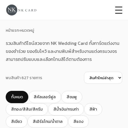
+
การ์ดแต่งงาน
หน้าแรก
›
หมวดหมู่
+
ของชำร่วยงานแต่ง
รวมสินค้าดีไซน์สวยจาก NK Wedding Card ทั้งการ์ดแต่งงาน
ของชำร่วย ของรับไหว้ และงานพิมพ์สำหรับงานแต่งครบวงจร
+
ของรับไหว้
สามารถปรับแบบและเลือกโทนสีได้ตามต้องการ
+
ป้ายของชำร่วยงานแต่ง
พบสินค้า 627 รายการ
การ์ดงานบวช
ทั้งหมด
สีคัลเลอร์ฟูล
สีชมพู
การ์ดขึ้นบ้านใหม่
สีทอง/สีส้ม/สีครีม
สีน้ำเงิน/กรมท่า
สีฟ้า
ซองเปล่า
สีเขียว
สีเอิร์ธโทน/น้ำตาล
สีแดง