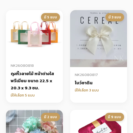
+
รับพิมพ์หน้าซอง
มี 5 แบบ
มี 3 แบบ
Wax Seal Sticker | สติกเกอร์ตราครั่งปิดซอง
การ์ดแต่งงานออนไลน์
รีวิว
NK26080818
เกี่ยวกับเรา
ถุงหิ้วลายไม้ หน้าต่างใส
NK26080817
พรีเมียม ขนาด 22.5 x
บทความ
โบว์ซาติน
20.3 x 9.3 ซม.
มีให้เลือก 3 แบบ
มีให้เลือก 5 แบบ
มี 2 แบบ
มี 9 แบบ