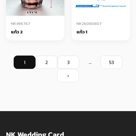
NK496767
NK26080807
แก้ว 2
แก้ว 1
...
1
2
3
53
›
NK Wedding Card