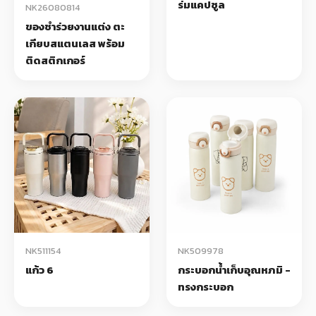
ร่มแคปซูล
NK26080814
ของชำร่วยงานแต่ง ตะ
เกียบสแตนเลส พร้อม
ติดสติกเกอร์
NK511154
NK509978
แก้ว 6
กระบอกน้ำเก็บอุณหภมิ -
ทรงกระบอก