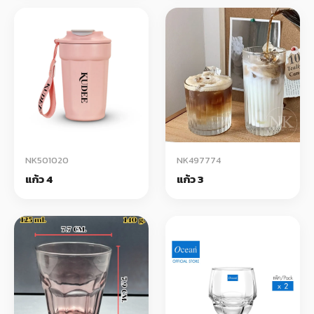
NK501020
NK497774
แก้ว 4
แก้ว 3